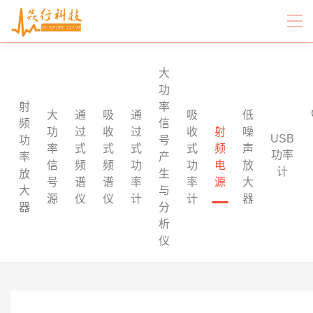
大
功
射
率
大
通
吸
通
吸
低
频
信
功
过
收
过
收
射
噪
USB
功
号
率
式
式
式
式
频
声
功率
率
产
信
频
频
功
功
电
放
计
放
生
号
谱
谱
率
率
源
大
大
与
源
仪
仪
计
计
器
器
分
析
仪