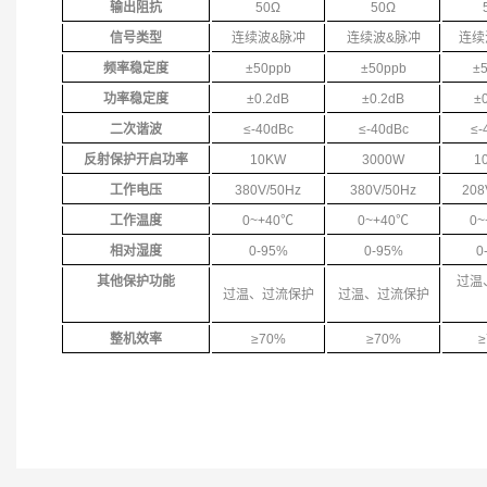
输出阻抗
50
Ω
50
Ω
信号类型
连续波&脉冲
连续波&脉冲
连续
频率稳定度
±50ppb
±50ppb
±
功率稳定度
±0.2dB
±0.2dB
±
二次谐波
≤-40dBc
≤-40dBc
≤-
反射保护开启功率
10KW
3000W
1
工作电压
380V/50Hz
380V/50Hz
208
工作温度
0~+40
℃
0~+40
℃
0~
相对湿度
0-95%
0-95%
0
其他保护功能
过温
过温、过流保护
过温、过流保护
整机效率
≥70%
≥70%
≥