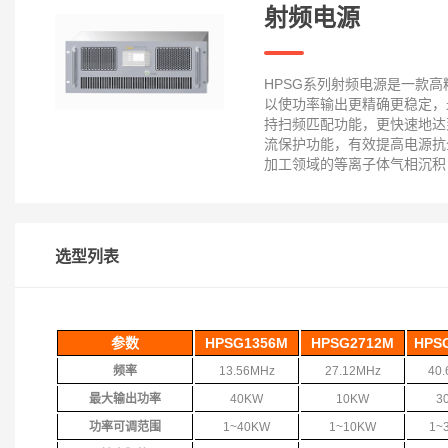
射频电源
HPSG系列射频电源是一款高
以使功率输出更精确更稳定，
持扫频匹配功能，更快速地达
流保护功能，有效提高电源抗
加工领域的等离子体气相沉积
选型列表
参数
HPSG1356M
HPSG2712M
HPS
频率
13.56MHz
27.12MHz
40
最大输出功率
40KW
10KW
3
功率可调范围
1~40KW
1~10KW
1~