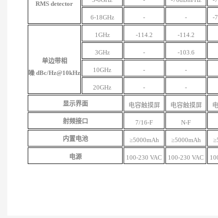
RMS
detector
6-18GHz
-
-
-
1GHz
-114.2
-114.2
3GHz
-
-103.6
单边带相
10GHz
-
-
噪
dBc/Hz@10kHz
20GHz
-
-
显示界面
电容触摸屏
电容触摸屏
射频接口
7/16-F
N-F
内置电池
≥5000mAh
≥5000mAh
≥
电源
100-230 VAC
100-230 VAC
10