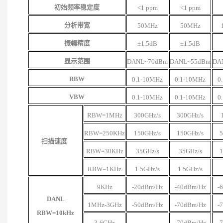
初始频率稳定度
<1 ppm
<1 ppm
分析带宽
50MHz
50MHz
振幅精度
±1.5dB
±1.5dB
显示范围
DANL~70dBm
DANL
~
55dBm
DA
RBW
0.1-10MHz
0.1-10MHz
0
VBW
0.1-10MHz
0.1-10MH
z
0
RBW=1MHz
300GHz/s
300GHz/s
RBW=250KHz
150GHz/s
150GHz/s
5
扫描速度
RBW=30KHz
35GHz/s
35GHz/s
1
RBW=1KHz
1.5GHz/s
1.5GHz/s
9KHz
-20dBm/Hz
-40dBm/Hz
-
DANL
1MHz-3GHz
-50dBm/Hz
-70dBm/Hz
-
RBW=10kHz
3-6GHz
-
-70dBm/Hz
-