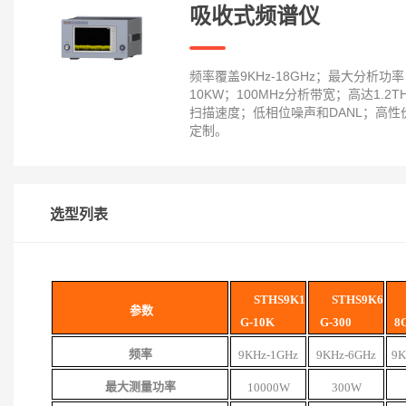
吸收式频谱仪
频率覆盖9KHz-18GHz；最大分析功
10KW；100MHz分析带宽；高达1.2T
扫描速度；低相位噪声和DANL；高性
定制。
选型列表
S
T
HS
9K
1
S
T
HS9K6
参数
G
-
10K
G-300
8
频率
9KHz-
1GHz
9KHz
-6GHz
9K
最大测量功率
10000
W
300
W