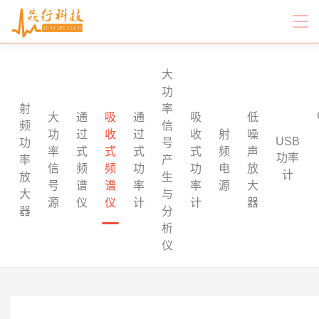
大
功
射
率
大
通
吸
通
吸
低
频
信
功
过
收
过
收
射
噪
USB
功
号
率
式
式
式
式
频
声
功率
率
产
信
频
频
功
功
电
放
计
放
生
号
谱
谱
率
率
源
大
大
与
源
仪
仪
计
计
器
器
分
析
仪