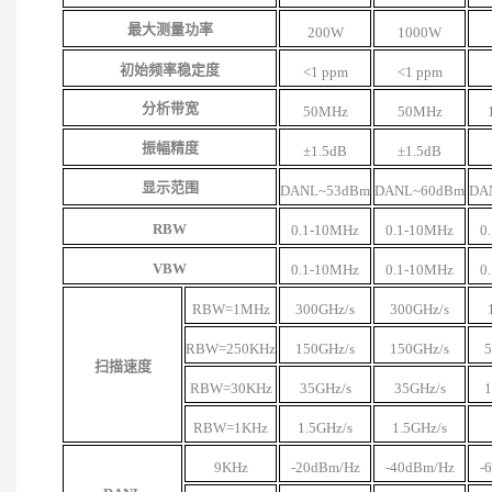
最大测量功率
200
W
1000
W
初始频率稳定度
<1 ppm
<1 ppm
分析带宽
50MHz
50MHz
振幅精度
±1.5dB
±1.5dB
显示范围
DANL~
53
dBm
DANL
~60
dBm
DA
RBW
0.1-10MHz
0.1-10MHz
0
VBW
0.1-10MHz
0.1-10MH
z
0
RBW=1MHz
300GHz/s
300GHz/s
RBW=250KHz
150GHz/s
150GHz/s
5
扫描速度
RBW=30KHz
35GHz/s
35GHz/s
1
RBW=1KHz
1.5GHz/s
1.5GHz/s
9KHz
-20dBm/Hz
-40dBm/Hz
-