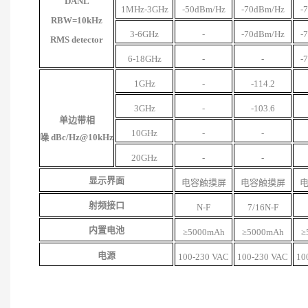
DANL
1MHz-3GHz
-50dBm/Hz
-70dBm/Hz
-
RBW=10kHz
3-6GHz
-
-70dBm/Hz
-
RMS
detector
6-18GHz
-
-
-
1GHz
-
-114.2
3GHz
-
-103.6
单边带相
10GHz
-
-
噪
dBc/Hz@10kHz
20GHz
-
-
显示界面
电容触摸屏
电容触摸屏
射频接口
N
-F
7/16
N-F
内置电池
≥5000mAh
≥5000mAh
≥
电源
100-230 VAC
100-230 VAC
10