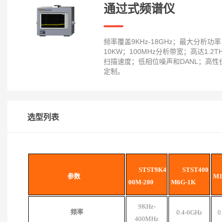
通过式频谱仪
频率覆盖9KHz-18GHz；最大分析功
10KW；100MHz分析带宽；高达1.2T
扫描速度；低相位噪声和DANL；高性
定制。
选型列表
ST
S
T
9K
4
S
T
ST400
参数
M
00M
-
200
M6G-1K
9KHz-
频率
0.4
-6GHz
0
400MHz