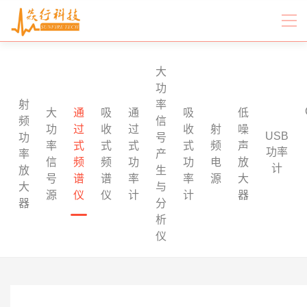
大
功
射
率
大
通
吸
通
吸
低
频
信
功
过
收
过
收
射
噪
USB
功
号
率
式
式
式
式
频
声
功率
率
产
信
频
频
功
功
电
放
计
放
生
号
谱
谱
率
率
源
大
大
与
源
仪
仪
计
计
器
器
分
析
仪